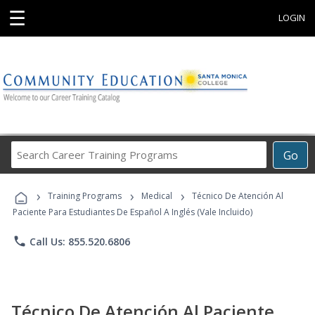
☰
LOGIN
Search
Go
Career
Training
›
›
›
Programs
Training Programs
Medical
Técnico De Atención Al
Paciente Para Estudiantes De Español A Inglés (Vale Incluido)
phone
Call Us: 855.520.6806
Técnico De Atención Al Paciente