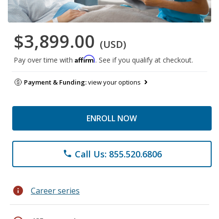
$3,899.00
(USD)
Affirm
Pay over time with
. See if you qualify at checkout.
Payment & Funding:
view your options
ENROLL NOW
Call Us: 855.520.6806
phone
info
Career series