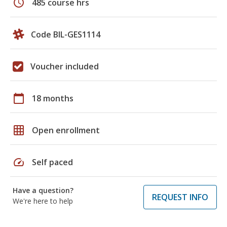
schedule
485 course hrs
Code BIL-GES1114
Voucher included
calendar_today
18 months
grid_on
Open enrollment
speed
Self paced
Have a question?
REQUEST INFO
We're here to help