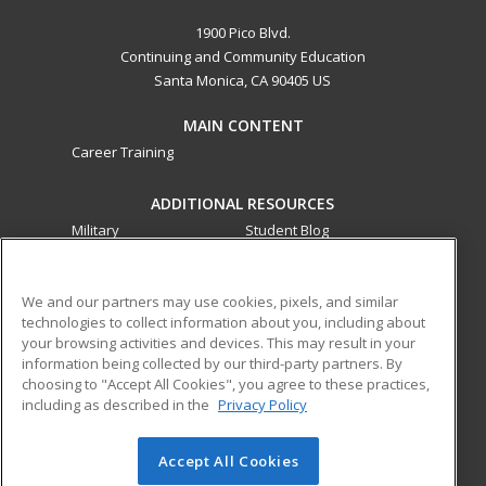
1900 Pico Blvd.
Continuing and Community Education
Santa Monica, CA 90405 US
MAIN CONTENT
Career Training
ADDITIONAL RESOURCES
Military
Student Blog
Financial Assistance
Help
We and our partners may use cookies, pixels, and similar
technologies to collect information about you, including about
ed2go partners with this academic institution to provide
your browsing activities and devices. This may result in your
best-in-class non-credit online continuing education courses
information being collected by our third-party partners. By
that empower today’s workforce with relevant and
choosing to "Accept All Cookies", you agree to these practices,
transferable skills needed for career growth in high-demand
including as described in the
Privacy Policy
fields.
Accept All Cookies
© 2026 ed2go, a division of Cengage Learning. All rights