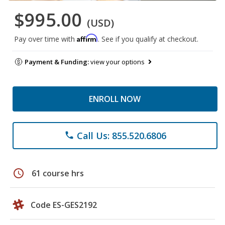
$995.00
(USD)
Affirm
Pay over time with
. See if you qualify at checkout.
Payment & Funding:
view your options
ENROLL NOW
Call Us: 855.520.6806
phone
schedule
61 course hrs
Code ES-GES2192