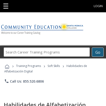
☰
LOGIN
Search
Go
Career
Training
›
›
›
Programs
Training Programs
Soft Skills
Habilidades de
Alfabetización Digital
phone
Call Us: 855.520.6806
Habilidades de Alfabetización