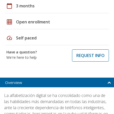
calendar_today
3 months
grid_on
Open enrollment
speed
Self paced
Have a question?
REQUEST INFO
We're here to help
Overview
La alfabetización digital se ha consolidado como una de
las habilidades más demandadas en todas las industrias,
ante la creciente dependencia de teléfonos inteligentes,
computadoras, herramientas en la nube y plataformas en